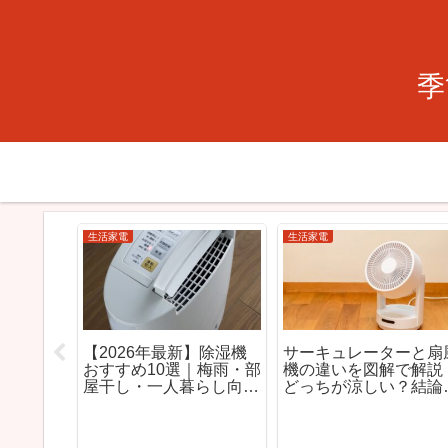
季
生活家電
生活家電
の電気代はい
【2026年版】ロボット
【2026年最新】
っぱなしでも
掃除機は紙パック不要が
ーおすすめ10選｜
約方法も解説
本当に得？ランニングコ
らし・省エネ・速
スト・電気代・おすすめ
ルを徹底解説
モデルを徹底比較