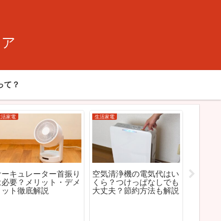
ィア
って？
免許センター・施設情報
生活家電
免許
光明池免許センターの駐
【2026年版】ルンバ vs
光
車場は満車？料金・混雑
ロボロック徹底比較｜ど
間
時間と停めるコツ完全ガ
っちがおすすめ？性能・
の
イド
価格・機能の違いを解説