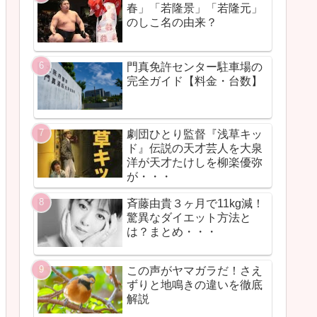
春」「若隆景」「若隆元」
のしこ名の由来？
門真免許センター駐車場の
完全ガイド【料金・台数】
劇団ひとり監督『浅草キッ
ド』伝説の天才芸人を大泉
洋が天才たけしを柳楽優弥
が・・・
斉藤由貴３ヶ月で11kg減！
驚異なダイエット方法と
は？まとめ・・・
この声がヤマガラだ！さえ
ずりと地鳴きの違いを徹底
解説