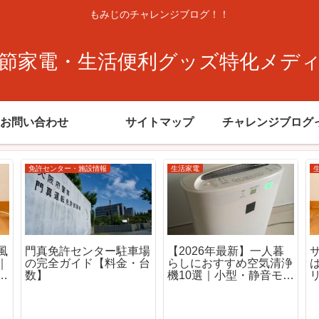
もみじのチャレンジブログ！！
節家電・生活便利グッズ特化メデ
お問い合わせ
サイトマップ
チャレンジブログ
生活家電
生活家電
ヒータ
DC vs AC 比較！サーキ
一人暮
ュレーター電気代を徹底
暖モデ
検証
室内における人感センサ
ーの不思議な動作