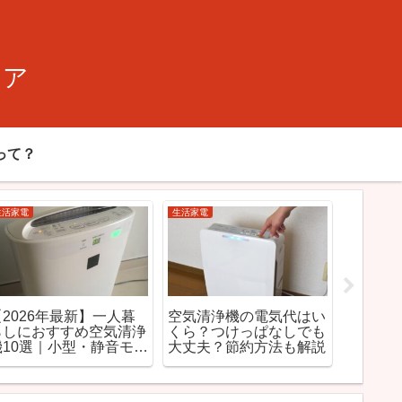
ィア
って？
生活家電
生活家電
生活家電
【2026年最新】部屋干
【2026年版】パナソニ
サーキ
しにおすすめ除湿機10選
ックのコンパクトドラム
機の違
｜洗濯物が早く乾く人気
式 選び方とおすすめ
どっち
モデルを徹底解説
選び方