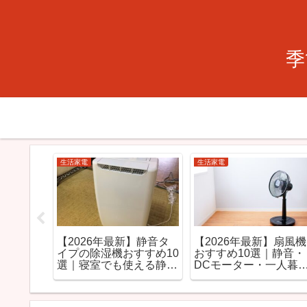
季
生活家電
生活家電
気代はい
ドライ運転の電気代はど
【2026年最新】除湿機
なしでも
れ？冷房との差を解説
おすすめ10選｜梅雨・
法も解説
屋干し・一人暮らし向
モデルを徹底解説