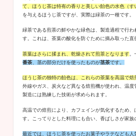
て、ほうじ茶は特有の香りと美しい飴色の水色（す
を与えるほうじ茶ですが、実際は緑茶の一種です。
緑茶である煎茶の鮮やかな緑色は、製造過程で行わ
す。これは、茶葉の酸化を防ぐために摘み取った直
茶葉はさらに揉まれ、乾燥されて煎茶となります
。
番茶
、茎の部分だけを使ったものが
茎茶
です。
ほうじ茶の独特の飴色は、これらの茶葉を高温で焙
外線やガス、炭火など異なる焙煎機が使われ、温度
製造には熟練した技術が求められます。
高温での焙煎により、カフェインが気化するため、
す。こってりとした料理にも合い、香ばしさが家族
最近では、ほうじ茶を使ったお菓子やラテなども人