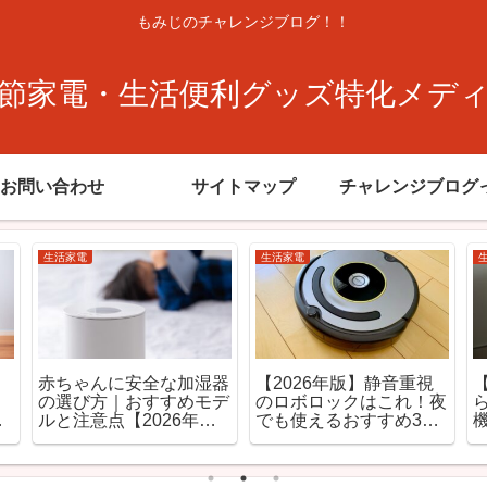
もみじのチャレンジブログ！！
節家電・生活便利グッズ特化メデ
お問い合わせ
サイトマップ
チャレンジブログ
生活家電
生活家電
【2026年最新】一人暮
【2026年版】ロボット
部
らしにおすすめ除湿機10
掃除機の水拭きは必要？
け
選｜静音・部屋干し対応
メリット・デメリットと
モデル
おすすめモデルを徹底解
説