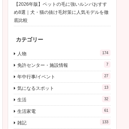
【2026年版】ペットの毛に強いルンバおすす
め8選｜犬・猫の抜け毛対策に人気モデルを徹
底比較
カテゴリー
174
人物
7
免許センター・施設情報
27
年中行事/イベント
13
気になるスポット
32
生活
61
生活家電
133
雑記