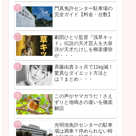
門真免許センター駐車場の
完全ガイド【料金・台数】
劇団ひとり監督『浅草キッ
ド』伝説の天才芸人を大泉
洋が天才たけしを柳楽優弥
が・・・
斉藤由貴３ヶ月で11kg減！
驚異なダイエット方法と
は？まとめ・・・
この声がヤマガラだ！さえ
ずりと地鳴きの違いを徹底
解説
光明池免許センターの駐車
場は満車？停められない時