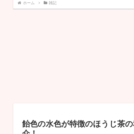
ホーム
雑記
飴色の水色が特徴のほうじ茶の
介！