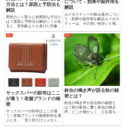
について – 効果や副作用を
方法とは？原因と予防法も
解説
解説
ルイボスティーの飲み過ぎについ
男性のシミ取りに効果的な方法と
て - 効果や副作用を解説ルイボス
は？原因と予防法も解説シミがあ
ティーは、その赤い色合いと独特
ると、実年齢よりも老けた印象を
の風味から「赤い宝石」とも称さ
与えることがあります。特に男性
れ、多くの人に愛される飲み物で
にとっては悩ましい問題です。で
雑記
雑記
す。健康に良い効果が多く報告さ
は、どのような方法がシミ取りに
れていますが、過剰に摂取すると
有効なのでしょうか？この記事で
どうなるのか、気になるとこ...
は、男性におすすめのシミ取り
方...
鈴虫の鳴き声が語る秋の秘
サックスバーの財布はここ
密とは？
が違う！老舗ブランドの秘
鈴虫の鳴き声が語る秋の秘密と
密
は？秋の夜長に響く鈴虫の鳴き
サックスバーの財布はここが違
声。どこか懐かしく、心を落ち着
う！老舗ブランドの秘密財布を選
かせるその音には、日本の四季や
ぶとき、「見た目だけじゃなくて
文化、そして心の奥底に触れるメ
信頼できるブランドがいい！」と
ッセージが込められています。本