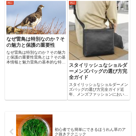
思う方は多いはず。そんな時に押
記事では、鈴虫の鳴き声の仕組み
雑記
雑記
さえておきたいのが、老舗ブラン
から、文化的な背景、癒し効果に
ドの一角を担う「サックスバ
至る...
ー」。サックスバーの財布には、
長年培...
なぜ雷鳥は特別なのか？そ
の魅力と保護の重要性
なぜ雷鳥は特別なのか？その魅力
と保護の重要性雷鳥とは？その基
本情報と魅力雷鳥の基本的な特性
スタイリッシュなショルダ
雷鳥（ライチョウ）は、キジ目ラ
ーメンズバッグの選び方完
イチョウ科に属する鳥で、日本で
は特に本州中部の高山地帯に生息
全ガイド
しています。体長は約35cmほど
スタイリッシュなショルダーメン
で、丸みを帯びた体型と短い翼...
ズバッグの選び方完全ガイド近
年、メンズファッションにおいて
ショルダーバッグは欠かせないア
イテムとなりました。持ち歩きや
すさはもちろん、スタイリッシュ
なデザインが加わり、ビジネスシ
ーンからカジュアルまで幅広く活
躍...
初心者でも簡単にできるほうれん草のア
ク抜きテクニック