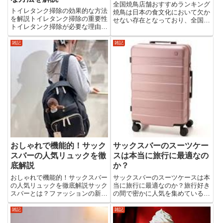
全国焼鳥店舗おすすめランキング
トイレタンク掃除の効果的な方法
焼鳥は日本の食文化において欠か
を解説トイレタンク掃除の重要性
せない存在となっており、全国各
トイレタンク掃除が必要な理由ト
地に魅力的な焼鳥店舗が点在して
イレタンクは水をためる場所であ
います。ここでは、全国で特にお
り、カビや水垢、雑菌が繁殖しや
すすめの焼鳥店舗をランキング形
雑記
雑記
すい環境です。適切な掃除を行う
式で紹介します。それぞれの店舗
ことで、清潔な状態を保ち、悪臭
が提供する特色や料理のクオリ
や詰まりを防ぐことができま
テ...
す。...
おしゃれで機能的！サック
サックスバーのスーツケー
スバーの人気リュックを徹
スは本当に旅行に最適なの
底解説
か？
おしゃれで機能的！サックスバー
サックスバーのスーツケースは本
の人気リュックを徹底解説サック
当に旅行に最適なのか？旅行好き
スバーとは？ファッションの新定
の間で密かに人気を集めている
番サックスバーの歴史と背景サッ
「サックスバー」のスーツケー
クスバーは、日本の大手百貨店グ
ス。おしゃれさと機能性を両立し
雑記
雑記
ループが展開するファッションセ
たその魅力とは？この記事では、