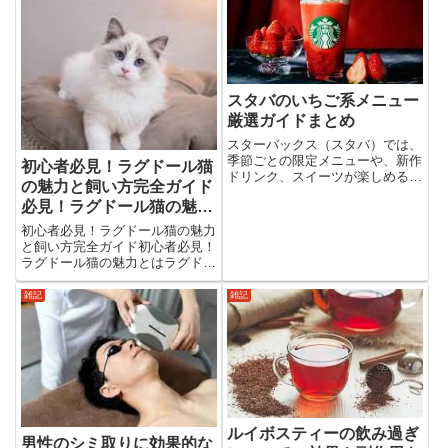
レクトショップブランド。もとも
ブランド背景からスーツケースの
とは「サックス」をコンセプト
選び方、他ブランドとの比較、さ
に...
らに...
スタバのいちご系メニュー
厳選ガイドまとめ
スターバックス（スタバ）では、
季節ごとの限定メニューや、新作
初心者必見！ラグドール猫
ドリンク、スイーツが楽しめるの
の魅力と飼い方完全ガイド
が魅力です。その中でも「いちご
必見！ラグドール猫の魅力
系メニュー」は、特に人気が高
く、毎年ファンの間で注目されて
と飼い方完全ガイド
初心者必見！ラグドール猫の魅力
います。今回は、スタバのいちご
と飼い方完全ガイド初心者必見！
系メニューについて徹底的に紹介
ラグドール猫の魅力とはラグドー
し...
ルの性格と飼いやすさラグドール
は、その名前が示す通り「ぬいぐ
雑記
雑記
るみ」のように柔らかく抱き心地
の良い猫種です。最大の魅力は温
厚で社交的な性格で、初めて猫
を...
ルイボスティーの飲み過ぎ
男性のシミ取りに効果的な