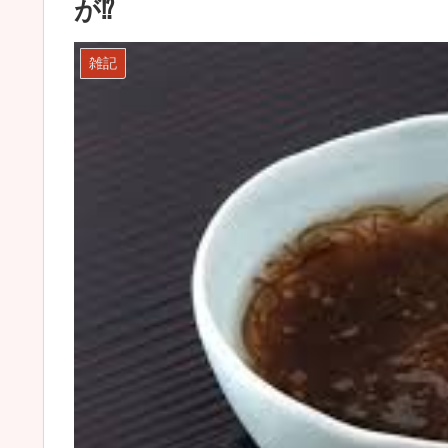
が⁉️
雑記