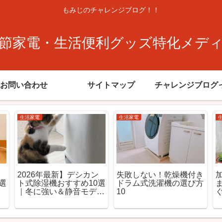
もみじのチャレンジブログ！！
節家電・生活便利グッズ特化メデ
お問い合わせ
サイトマップ
チャレンジブログ
生活家電
生活家電
場
一人暮らしに最適なドラ
サーキュレーターの置き
と
ム式洗濯機7選【2026
場所はここが正解！冷暖
年】
房効率UP