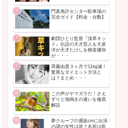
門真免許センター駐車場の
完全ガイド【料金・台数】
劇団ひとり監督『浅草キッ
ド』伝説の天才芸人を大泉
洋が天才たけしを柳楽優弥
が・・・
斉藤由貴３ヶ月で11kg減！
驚異なダイエット方法と
は？まとめ・・・
この声がヤマガラだ！さえ
ずりと地鳴きの違いを徹底
解説
夢クループの通販cmに出演
の謎の女性は誰？名前は歌