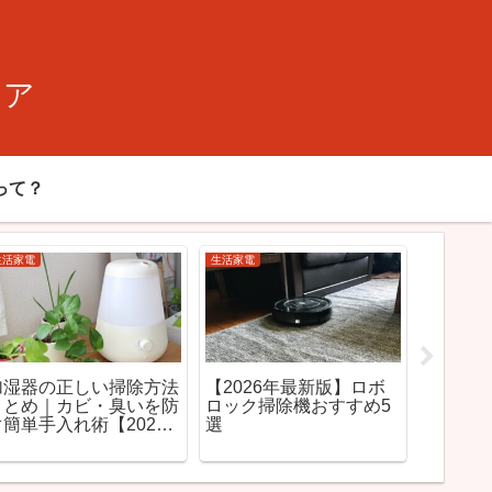
ィア
って？
生活家電
生活家電
生活家電
【2026年最新】加湿器
【2026年版】静音重視
【202
おすすめランキング20選
のロボロックはこれ！夜
おすすめ
｜カビない＆手入れ簡単
でも使えるおすすめ3機
屋干し
モデルを徹底比較
種を徹底比較
モデル