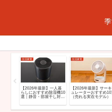
季
生活家電
免許センター・施設情報
版】ロボ
【2026年版】ロボット
京都免許センター駐車
すすめ5
掃除機は一人暮らしに必
ガイド｜最寄りの穴場
要？後悔しない選び方と
料金比較
おすすめモデル