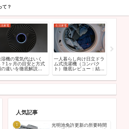
って？
生活家電
免許センター・施設情報
生活家電
赤ちゃんに安全な加湿器
光明池免許センターの駐
【202
の選び方｜おすすめモデ
車場は満車？料金・混雑
らしにお
ルと注意点【2026年
時間と停めるコツ完全ガ
選｜静
版】
イド
モデル
人気記事
光明池免許更新の所要時間