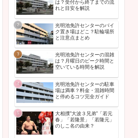
は？受付から終了までの流
れと目安を解説
光明池免許センターのバイ
ク置き場はどこ？駐輪場所
と注意点まとめ
光明池免許センターの混雑
は？月曜日のピーク時間と
空いている時間を解説
光明池免許センターの駐車
場は満車？料金・混雑時間
と停めるコツ完全ガイド
大相撲”大波３兄弟”「若元
春」「若隆景」「若隆元」
のしこ名の由来？