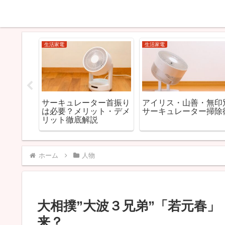
生活家電
生活家電
日立ドラ
【2026年最新】加湿器
加湿器の正しい掃除方
ンパク
おすすめランキング20選
まとめ｜カビ・臭いを
ー：結論
｜カビない＆手入れ簡単
ぐ簡単手入れ術【2026
み方
モデルを徹底比較
年版】
ホーム
人物
大相撲”大波３兄弟”「若元春
来？