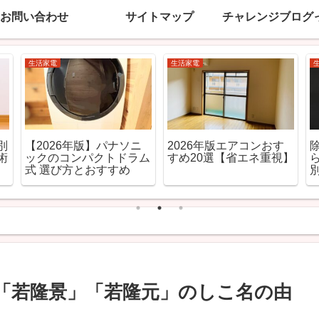
お問い合わせ
サイトマップ
チャレンジブログ
生活家電
生活家電
法
【2026年最新】加湿器
今すぐ買うべき？エアコ
防
おすすめ20選｜カビない
ン2027年問題の判断基
＆手入れ簡単で厳選
準
」「若隆景」「若隆元」のしこ名の由