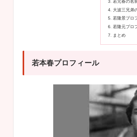
若元春の名
大波三兄弟
若隆景プロ
若隆元プロ
まとめ
若本春プロフィール