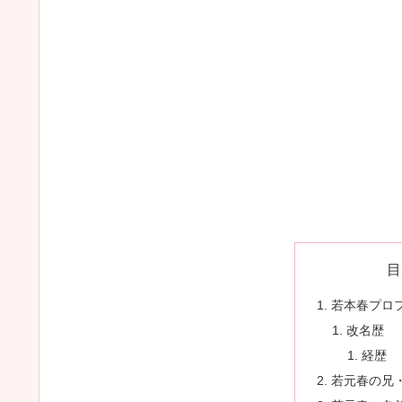
目
若本春プロ
改名歴
経歴
若元春の兄