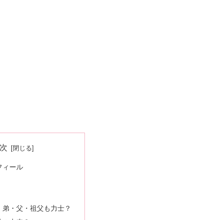
次
フィール
・弟・父・祖父も力士？