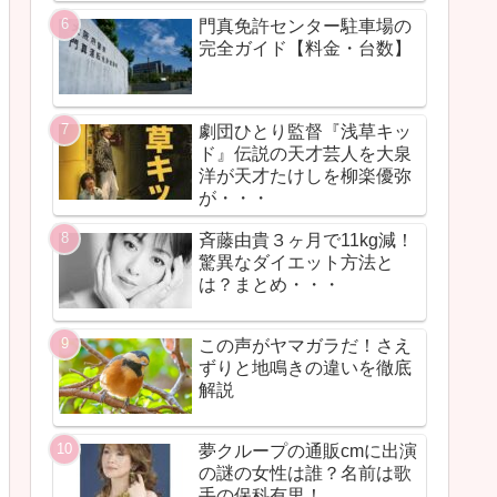
門真免許センター駐車場の
完全ガイド【料金・台数】
劇団ひとり監督『浅草キッ
ド』伝説の天才芸人を大泉
洋が天才たけしを柳楽優弥
が・・・
斉藤由貴３ヶ月で11kg減！
驚異なダイエット方法と
は？まとめ・・・
この声がヤマガラだ！さえ
ずりと地鳴きの違いを徹底
解説
夢クループの通販cmに出演
の謎の女性は誰？名前は歌
手の保科有里！