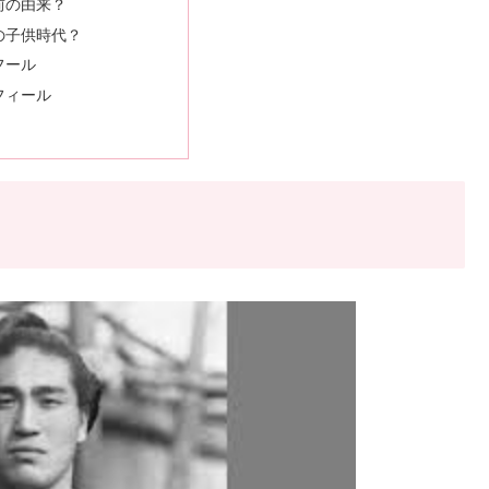
前の由来？
の子供時代？
フール
フィール