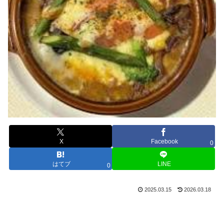
X
Facebook
0
はてブ
LINE
0
2025.03.15
2026.03.18