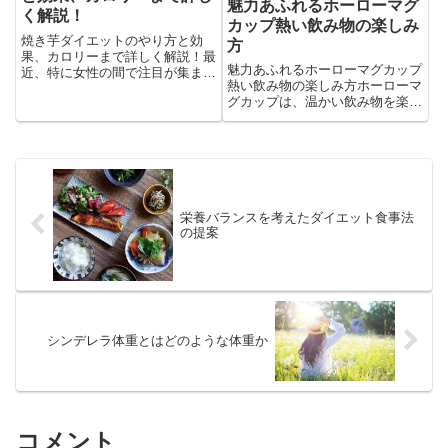
魅力あふれるホーローマグ
く解説！
カップ熱い飲み物の楽しみ
焼き芋ダイエットのやり方と効
方
果、カロリーまで詳しく解説！最
魅力あふれるホーローマグカップ
近、特に女性の間で注目が集まる
熱い飲み物の楽しみ方ホーローマ
「焼き芋」。糖度の高いしっとり
グカップは、温かい飲み物を楽し
甘い焼き芋は、スイーツの代わり
むためのアイテムとして、日常生
としても人気があり、さらにダイ
活やアウトドアでの使用において
エット効果も期待されています。
人気を集めています。その魅力は
食事制限をしなくても自然に痩せ
単なるデザインや機能性だけにと
ら...
どまらず、ホーローならではの
特...
栄養バランスを考えたダイエット食事法
の提案
シンデレラ体重とはどのような体重か
コメント