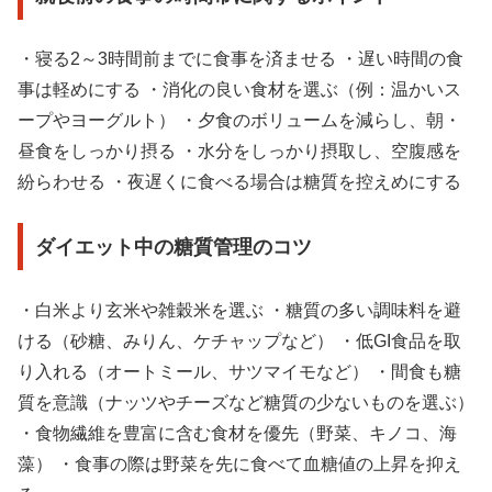
・寝る2～3時間前までに食事を済ませる ・遅い時間の食
事は軽めにする ・消化の良い食材を選ぶ（例：温かいス
ープやヨーグルト） ・夕食のボリュームを減らし、朝・
昼食をしっかり摂る ・水分をしっかり摂取し、空腹感を
紛らわせる ・夜遅くに食べる場合は糖質を控えめにする
ダイエット中の糖質管理のコツ
・白米より玄米や雑穀米を選ぶ ・糖質の多い調味料を避
ける（砂糖、みりん、ケチャップなど） ・低GI食品を取
り入れる（オートミール、サツマイモなど） ・間食も糖
質を意識（ナッツやチーズなど糖質の少ないものを選ぶ）
・食物繊維を豊富に含む食材を優先（野菜、キノコ、海
藻） ・食事の際は野菜を先に食べて血糖値の上昇を抑え