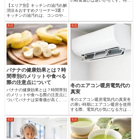
の軽食選びは迷いがちです。特に
健康的なおやつとして人気の高い
【エリア別】キッチンの油汚れ解
干し芋と甘栗は、自然な甘みと豊
消法＆おすすめクリーナー3選！
富な栄養が魅力的です。しかし、
キッチンの油汚れは、コンロやシ
ダイエットを考慮したとき、どち
ンクだけでなく、壁や床、換気扇
らを選ぶべきでしょうか？ここ
などにも広がることがあります。
生活
生活
で...
油が調理中に飛び散ることで、気
づかないうちに蓄積してしまうの
です。本記事では、キッチンの
各...
バナナの健康効果とは？時
間帯別のメリットや食べる
際の注意点について
冬のエアコン暖房電気代の
バナナの健康効果とは？時間帯別
真実
のメリットや食べる際の注意点に
冬のエアコン暖房電気代の真実冬
ついてバナナは栄養価が高く、多
の寒い時期にエアコン暖房を使用
くの健康効果がある身近な果物で
する際、電気代が気になる方は多
す。今回の記事では、バナナに含
いでしょう。実際の電気代の計算
まれる栄養素、食べる時間帯ごと
方法や節約のコツについて詳しく
の効果の違い、そして摂取時に気
生活
生活
解説します。さらに、エアコンの
をつけるべきポイントについて
効率的な使い方や、より節約でき
ご...
る具体的なテクニックについて