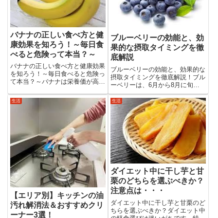
バナナの正しい食べ方と健
ブルーベリーの効能と、効
康効果を知ろう！～毎日食
果的な摂取タイミングを徹
べると危険って本当？～
底解説
バナナの正しい食べ方と健康効果
ブルーベリーの効能と、効果的な
を知ろう！～毎日食べると危険っ
摂取タイミングを徹底解説！ブル
て本当？～バナナは栄養価が高
ーベリーは、6月から8月に旬を
く、日常的なエネルギー補給に最
迎えますが、冷凍ブルーベリーな
適な食材です。しかし、「毎日食
ら年中入手可能です。小さいなが
生活
生活
べると健康に悪影響がある」とい
らも栄養が詰まっており、食べる
った声も耳にします。実際のとこ
タイミング次第で得られる効果が
ろ、バナナの食べ方や量に気をつ
異なります。この記事では、ブ
け...
ル...
ダイエット中に干し芋と甘
栗のどちらを選ぶべきか？
注意点は・・・
【エリア別】キッチンの油
ダイエット中に干し芋と甘栗のど
汚れ解消法＆おすすめクリ
ちらを選ぶべきか？ダイエット中
ーナー3選！