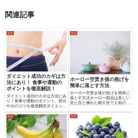
関連記事
生活
生活
ダイエット成功のカギは方
ホーロー空焚き後の焦げを
法にあり！ 食事や運動の
簡単に落とす方法
ポイントを徹底解説！
ホーロー空焚き後の焦げを簡単に
ダイエット成功のカギは方法にあ
落とす方法ホーロー製品は美しい
り！食事や運動のポイント、部分
見た目と優れた耐久性で人気の調
やせのコツを徹底解説ダイエット
理器具ですが、空焚きしてしまう
には体型維持や健康促進など様々
と焦げ付きや変色が起こりやす
な目的があり、方法も多岐にわた
生活
生活
く、扱いに注意が必要です。この
ります。そのため、どの方法が自
記事では、ホーロー空焚き後の焦
分に合っているのかわからないこ
げを簡単に落とす方法から、長持
とがよくあります。この記事で
ち...
は...