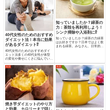
も...
知っていましたか？緑茶の
力：茶殻を再利用しよう！
シンク掃除や入浴剤に⁉️
40代女性のためのおすすめ
知っていましたか？緑茶の力緑茶
ダイエット法！本当に効果
はお好きですか？日本ではよく飲
があるダイエット⁉️
まれる緑茶。みなさん、日常的に
飲んでいますか？緑茶はそのおい
40代女性のためのおすすめダイ
しさに加え、「ダイエットに良
エット法多くの40代女性が体型
い」「風邪予防に効果がある」と
の変化や痩せにくさに悩んでいま
いった健康に関するイメージを持
す。この記事では、忙しい毎日で
たれている方も多いのではないで
も取り組めるダイエット方法を紹
生活
生活
し...
介します。あなたに合った方法が
見つかるはずです！【効果的に痩
せるための方法】 40代女性が...
焼き芋ダイエットのやり方
と効果、カロリーまで詳し