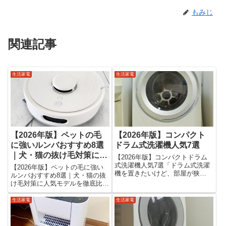
もみじ
関連記事
生活家電
生活家電
【2026年版】ペットの毛
【2026年版】コンパクト
に強いルンバおすすめ8選
ドラム式洗濯機人気7選
｜犬・猫の抜け毛対策に人
【2026年版】コンパクトドラム
気モデルを徹底比較
式洗濯機人気7選「ドラム式洗濯
【2026年版】ペットの毛に強い
機を置きたいけど、部屋が狭
ルンバおすすめ8選｜犬・猫の抜
い…」「一人暮らしでも乾燥機付
け毛対策に人気モデルを徹底比較
きは必要？」「コンパクトモデル
「犬や猫の毛が毎日床に落ちて困
って乾燥性能や電気代は大丈
る…」「ペットの毛が絡みにくい
生活家電
生活家電
夫？」そんな悩みを持つ人向け
ルンバはどれ？」そんな悩みを持
に、2026年最新のコンパクトド
つ方は多いでしょう。ペットと暮
ラム式...
らしている家庭では、抜け毛や...