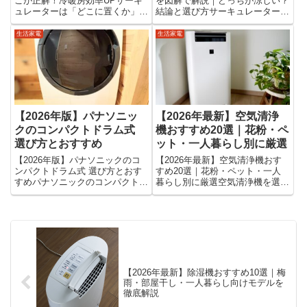
こが正解！冷暖房効率UPサーキ
を図解で解説｜どっちが涼しい？
ュレーターは「どこに置くか」で
結論と選び方サーキュレーターと
効果が大きく変わります。置き場
扇風機は見た目が似ていますが、
所を間違えると、風は出ていても
役割・風の性質・使い方がまった
生活家電
生活家電
空気が循環せず、冷暖房効率が下
く違う家電です。「どっちが涼し
がってしまいます。逆に正しい場
いの？」「代わりに使える？」
所に置くだけで 冷房効率アッ
「電気代はどっちが安い？」この
プ...
疑...
【2026年版】パナソニッ
【2026年最新】空気清浄
クのコンパクトドラム式
機おすすめ20選｜花粉・ペ
選び方とおすすめ
ット・一人暮らし別に厳選
【2026年版】パナソニックのコ
【2026年最新】空気清浄機おす
ンパクトドラム式 選び方とおす
すめ20選｜花粉・ペット・一人
すめパナソニックのコンパクトド
暮らし別に厳選空気清浄機を選ぼ
ラム式洗濯機は、 一人暮らし 省
うと思っても、種類が多すぎて迷
スペース住宅 共働き家庭を中心
ってしまいますよね。「花粉対策
に人気が急上昇しています。特に
に効果ある？」「一人暮らしには
最近は、 幅スリム ヒートポンプ
どれがいい？」「電気代は高くな
乾燥 自動投入 静音設計...
い？」このような疑問を持つ方...
【2026年最新】除湿機おすすめ10選｜梅
雨・部屋干し・一人暮らし向けモデルを
徹底解説