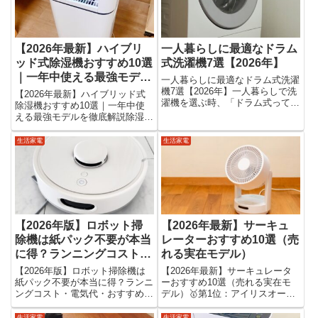
【2026年最新】ハイブリ
一人暮らしに最適なドラム
ッド式除湿機おすすめ10選
式洗濯機7選【2026年】
｜一年中使える最強モデル
一人暮らしに最適なドラム式洗濯
を徹底解説
機7選【2026年】一人暮らしで洗
【2026年最新】ハイブリッド式
濯機を選ぶ時、「ドラム式って本
除湿機おすすめ10選｜一年中使
当に必要？」「サイズ入る？」
える最強モデルを徹底解説除湿機
「高いけど元取れる？」と迷う方
を選ぶときに最近人気なのが「ハ
は非常に多いです。しかし最近
イブリッド式除湿機」です。コン
生活家電
生活家電
は、 幅60cm対応 コンパクト設
プレッサー式とデシカント式の両
計 静音モデル ヒートポン...
方のメリットを持ち、一年中使え
る万能タイプとして注目されて...
【2026年版】ロボット掃
【2026年最新】サーキュ
除機は紙パック不要が本当
レーターおすすめ10選（売
に得？ランニングコスト・
れる実在モデル）
電気代・おすすめモデルを
【2026年版】ロボット掃除機は
【2026年最新】サーキュレータ
徹底比較
紙パック不要が本当に得？ランニ
ーおすすめ10選（売れる実在モ
ングコスト・電気代・おすすめモ
デル）🥇第1位：アイリスオーヤ
デルを徹底比較「ロボット掃除機
マ サーキュレーターアイ（PCF-
は紙パック不要のほうがお得？」
SC15T）👉 初心者・コスパ最強
生活家電
生活家電