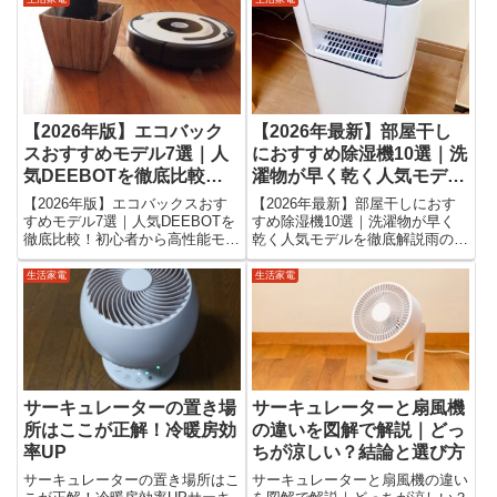
「紙パック式とどちらを選べば後
モデルコンパクトなのにパワフル
悔しない？」自動ゴミ収集機能付
な風で、部屋干し・冷暖房効率
きロボット掃除機を選ぶとき、...
UPどちらもこなせる万...
【2026年版】エコバック
【2026年最新】部屋干し
スおすすめモデル7選｜人
におすすめ除湿機10選｜洗
気DEEBOTを徹底比較！
濯物が早く乾く人気モデル
初心者から高性能モデルま
を徹底解説
【2026年版】エコバックスおす
【2026年最新】部屋干しにおす
で
すめモデル7選｜人気DEEBOTを
すめ除湿機10選｜洗濯物が早く
徹底比較！初心者から高性能モデ
乾く人気モデルを徹底解説雨の日
ルまで「エコバックスのロボット
や梅雨の時期、洗濯物を部屋干し
掃除機はどれがおすすめ？」
する機会が増えますよね。しかし
生活家電
生活家電
「DEEBOTシリーズは種類が多
部屋干しにはこんな悩みがありま
くて違いが分からない…」そんな
す。「洗濯物が乾かない」「生乾
悩みを持つ方も多いでしょう...
きのニオイが気になる」「部屋...
サーキュレーターの置き場
サーキュレーターと扇風機
所はここが正解！冷暖房効
の違いを図解で解説｜どっ
率UP
ちが涼しい？結論と選び方
サーキュレーターの置き場所はこ
サーキュレーターと扇風機の違い