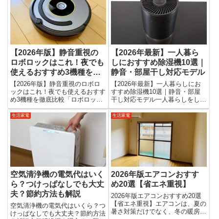
クなのは？ 電気代はどれくら
えます。しかし実際に商品ページ
い？ 寝室に向いているのは？な
を見てみると、 種類が多すぎて
ど、迷うポイントが多いですよ...
違いがわからない カビや雑菌...
【2026年版】静音重視の
【2026年最新】一人暮ら
ロボロックはこれ！夜でも
しにおすすめ除湿機10選｜
使えるおすすめ3機種を徹
静音・部屋干し対応モデル
底比較
【2026年版】静音重視のロボロ
【2026年最新】一人暮らしにお
ックはこれ！夜でも使えるおすす
すすめ除湿機10選｜静音・部屋
め3機種を徹底比較「ロボロック
干し対応モデル一人暮らしをして
は夜でも使えるくらい静か？」
いると、部屋の湿気や洗濯物の乾
「マンションやアパートでも気兼
きに悩むことはありませんか？特
生活家電
生活家電
ねなく使えるモデルはどれ？」ロ
に梅雨の時期や雨の日は、部屋干
ボット掃除機を選ぶ際、吸引力や
しのニオイやカビが気になる方も
水拭き性能だけでなく「運転
多いと思います。「一人暮らし...
音」...
空気清浄機の電気代はいく
2026年版エアコンおすす
ら？つけっぱなしでも大丈
め20選【省エネ重視】
夫？節約方法も解説
2026年版エアコンおすすめ20選
【省エネ重視】エアコンは、夏の
空気清浄機の電気代はいくら？つ
暑さ対策だけでなく、冬の暖房・
けっぱなしでも大丈夫？節約方法