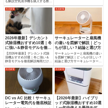
梅雨の除湿・花粉時期の空気管理
も解説空気清浄機を購入する際に
にも使える重要な生活家電です。
気になるのが電気代です。「つけ
ただし、2026年にエアコンを選
っぱなしにしても大丈夫？」「1
生活家電
生活家電
ぶなら、「どのメーカーがい
ヶ月の電気代はいくら？」「電気
い？」「省エネ性能はどこを見...
代は高いの？」このような疑問を
持つ方は多いのではないでしょ
う...
2026年最新】デシカント
サーキュレーターと扇風機
式除湿機おすすめ10選｜冬
の違いを図解で解説｜どっ
に強い＆静音モデルを徹底
ちが涼しい？結論と選び方
解説
【2026年最新】デシカント式除
サーキュレーターと扇風機の違い
湿機おすすめ10選｜冬に強い＆
を図解で解説｜どっちが涼しい？
静音モデルを徹底解説梅雨だけで
結論と選び方サーキュレーターと
なく、冬の結露や部屋干し対策に
扇風機は見た目が似ていますが、
も活躍するのが「デシカント式除
役割・風の性質・使い方がまった
生活家電
生活家電
湿機」です。コンプレッサー式と
く違う家電です。「どっちが涼し
違い、低温でもしっかり除湿でき
いの？」「代わりに使える？」
るため「冬でも使える除湿機が...
「電気代はどっちが安い？」この
疑...
DC vs AC 比較！サーキュ
【2026年最新】ハイブリ
レーター電気代を徹底検証
ッド式除湿機おすすめ10選
｜一年中使える最強モデル