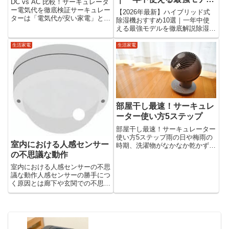
DC vs AC 比較！サーキュレータ
を徹底解説
ー電気代を徹底検証サーキュレー
【2026年最新】ハイブリッド式
ターは「電気代が安い家電」と言
除湿機おすすめ10選｜一年中使
われますが、「DCとACどっちが
える最強モデルを徹底解説除湿機
安いの？」「つけっぱなしでも大
を選ぶときに最近人気なのが「ハ
丈夫？」と疑問に思う方も多いで
イブリッド式除湿機」です。コン
生活家電
生活家電
すよね。結論から言うと、使い方
プレッサー式とデシカント式の両
次第で電気代は大きく...
方のメリットを持ち、一年中使え
る万能タイプとして注目されて...
部屋干し最速！サーキュレ
ーター使い方5ステップ
部屋干し最速！サーキュレーター
使い方5ステップ雨の日や梅雨の
室内における人感センサー
時期、洗濯物がなかなか乾かず困
ることがありますよね。「部屋干
の不思議な動作
し臭が気になる」「乾くまで時間
室内における人感センサーの不思
がかかる」「電気代を抑えて早く
議な動作人感センサーの勝手につ
乾かしたい」そんな悩みに役立つ
く原因とは廊下や玄関での不思議
のがサーキュレーターです。サ
な動作人感センサーライトが、誰
ー...
もいないのに勝手に点灯する現象
は珍しくありません。特に廊下や
玄関では、風の流れや温度変化が
影響を与えることが多いです。