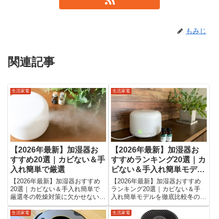
もみじ
関連記事
生活家電
生活家電
【2026年最新】加湿器お
【2026年最新】加湿器お
すすめ20選｜カビない＆手
すすめランキング20選｜カ
入れ簡単で厳選
ビない＆手入れ簡単モデル
を徹底比較
【2026年最新】加湿器おすすめ
【2026年最新】加湿器おすすめ
20選｜カビない＆手入れ簡単で
ランキング20選｜カビない＆手
厳選冬の乾燥対策に欠かせない加
入れ簡単モデルを徹底比較冬の乾
湿器。でも実際に選ぶとなると、
燥シーズンになると、「加湿器お
カビないモデルは？ 手入れがラ
すすめ」と検索する人が一気に増
生活家電
生活家電