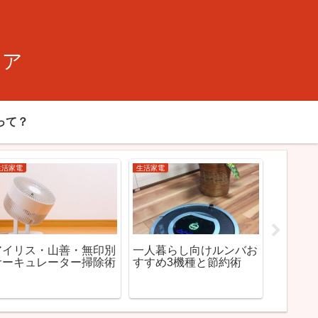
ィア
って？
生活家電
生活家電
生活家電
アイリス・山善・無印別
一人暮らし向けルンバお
DC vs
サーキュレーター掃除術
すすめ3機種と節約術
ュレー
検証