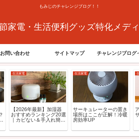
もみじのチャレンジブログ！！
節家電・生活便利グッズ特化メデ
お問い合わせ
サイトマップ
チャレンジブログ
生活家電
生活家電
【2026年最新】加湿器
サーキュレーターの置き
？
おすすめランキング20選
場所はここが正解！冷暖
と
｜カビない＆手入れ簡単
房効率UP
解
モデルを徹底比較