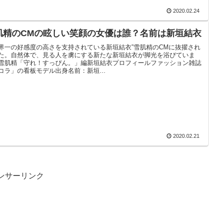
2020.02.24
肌精のCMの眩しい笑顔の女優は誰？名前は新垣結衣
界一の好感度の高さを支持されている新垣結衣”雪肌精のCMに抜擢され
た。自然体で、見る人を虜にする新たな新垣結衣が脚光を浴びていま
雪肌精「守れ！すっぴん。」編新垣結衣プロフィールファッション雑誌
コラ」の看板モデル出身名前：新垣...
2020.02.21
ンサーリンク