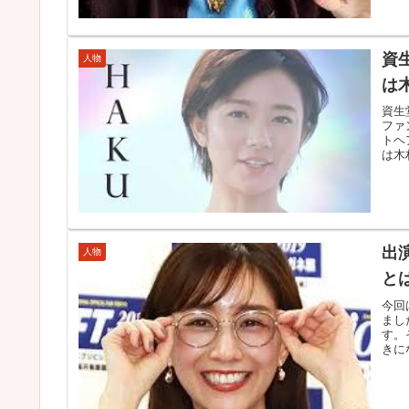
資
人物
は
資生
ファ
トヘ
は木
出
人物
と
今回
まし
す。
きに