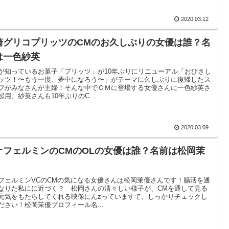
2020.03.12
崎グリコプリッツのCMのお久しぶりの女優は誰？名
は一色紗英
が知っているお菓子「プリッツ」が10年ぶりにリニューアル「おひさし
ッツ！〜もう一度、夢中になろう〜」がテーマに久しぶりに復帰したス
フがみなさんが主婦！そんな中でＣＭに登場する女優さんに一色紗英さ
起用、紗英さんも10年ぶりのC...
2020.03.09
オフェルミンのCMのOLの女優は誰？名前は松岡茉
フェルミンVCのCMの気になる女優さんは松岡茉優さんです！腸活を通
なりた私にに近づく？ 松岡さんの清々しい様子が、CMを通して見る
元気をもたらしてくれる映像にんzっていますて。しっかりチェックし
ださい！松岡茉優プロフィール名...