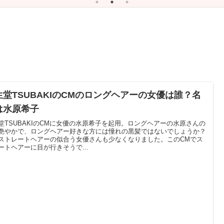
生堂TSUBAKIのCMのロングヘアーの女優は誰？名
は水原希子
堂TSUBAKIのCMに女優の水原希子を起用。ロングヘアーの水原さんの
艶やかで、ロングヘアー好きな方には憧れの黒髪ではないでしょうか？
ストレートヘアーの似合う女優さんも少なくなりました。このCMでス
ートヘアーに目が行きそうで...