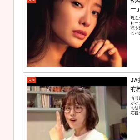
松
ー
現在
レー
演や
とい
J
人物
有
有村
がか
で腹
応援