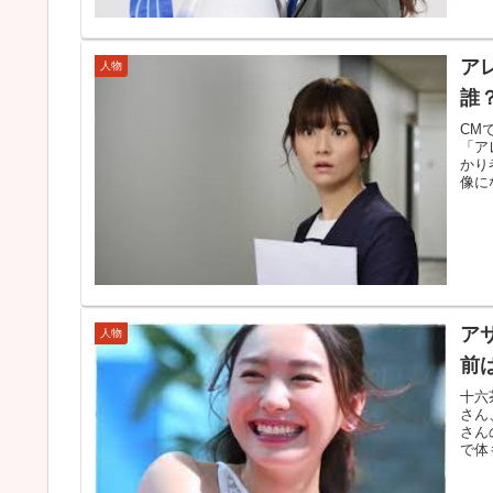
ア
人物
誰
CM
「ア
かり
像に
ア
人物
前
十六
さん
さん
で体