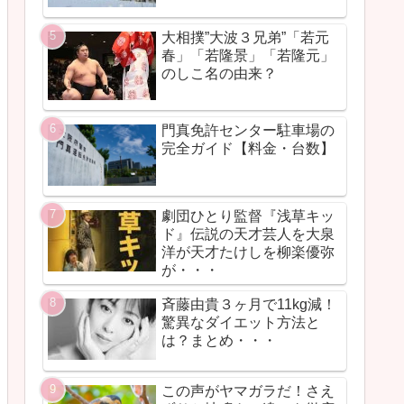
大相撲”大波３兄弟”「若元
春」「若隆景」「若隆元」
のしこ名の由来？
門真免許センター駐車場の
完全ガイド【料金・台数】
劇団ひとり監督『浅草キッ
ド』伝説の天才芸人を大泉
洋が天才たけしを柳楽優弥
が・・・
斉藤由貴３ヶ月で11kg減！
驚異なダイエット方法と
は？まとめ・・・
この声がヤマガラだ！さえ