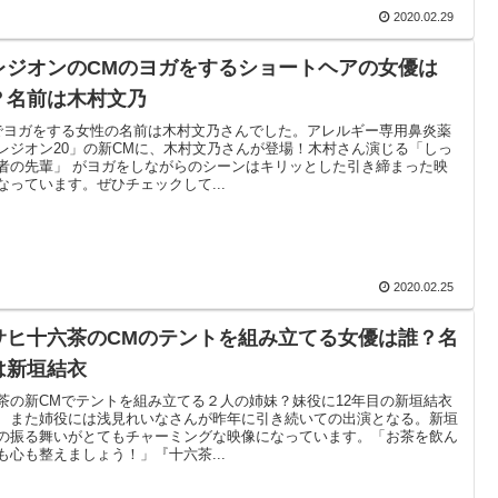
2020.02.29
レジオンのCMのヨガをするショートヘアの女優は
？名前は木村文乃
でヨガをする女性の名前は木村文乃さんでした。アレルギー専用鼻炎薬
レジオン20」の新CMに、木村文乃さんが登場！木村さん演じる「しっ
者の先輩」 がヨガをしながらのシーンはキリッとした引き締まった映
なっています。ぜひチェックして...
2020.02.25
サヒ十六茶のCMのテントを組み立てる女優は誰？名
は新垣結衣
茶の新CMでテントを組み立てる２人の姉妹？妹役に12年目の新垣結衣
、また姉役には浅見れいなさんが昨年に引き続いての出演となる。新垣
の振る舞いがとてもチャーミングな映像になっています。「お茶を飲ん
も心も整えましょう！」『十六茶...