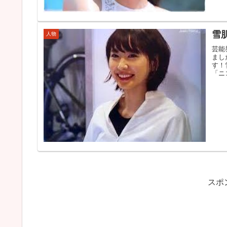
雪
人物
芸能
まし
す！
「ニ
スポ