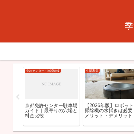
季
免許センター・施設情報
生活家電
シャープ
京都免許センター駐車場
【2026年版】ロボット
ムおすす
ガイド｜最寄りの穴場と
掃除機の水拭きは必要
料金比較
メリット・デメリット
おすすめモデルを徹底
説