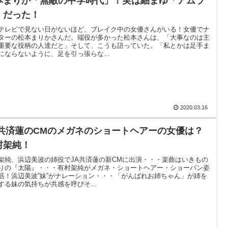
本まりか「無敵の中学時代」！実は細まゆ「アムラ
」だった！
テレビで見ない日がないほど、ブレイク中の女優さんがいる！女優でナ
ターの松本まりかさんだ。端役が多かった松本さんは、「大事なのは主
重要な役柄の人達だと」そして、こうも語っていた。「私とかは足手ま
にならないように、足を引っ張らな...
2020.03.16
A共済蓮のCMのメガネのショートヘアーの女優は？
村架純！
架純、浜辺美波の姉役でJA共済蓮の新CMに出演・・・楽曲はいきもの
りの『太陽』・・・有村架純がメガネ・ショートヘアー・ショーパン姿
筋！浜辺美波”妹”がナレーション・・・「がんばれお姉ちゃん」が姉を
する妹の気持ちが共感を呼びそ...