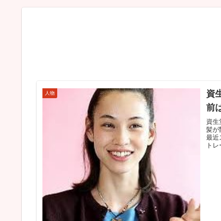
資
人物
前
資生
髪が
最近
トレ