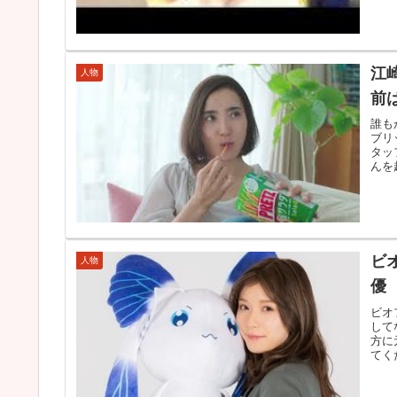
江
人物
前
誰も
ブリ
タッ
んを
ビ
人物
優
ビオ
して
方に
てく