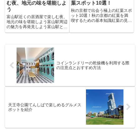
葉スポット10選！
む夜、地元の味を堪能しよ
う
秋の京都で出会う極上の紅葉スポ
ット10選！秋の京都の紅葉を満
富山駅近くの居酒屋で楽しむ夜、
喫するための基本知識紅葉の見頃
地元の味を堪能しよう富山駅周辺
とその美しさ京都の紅葉は、例年
の魅力を再発見しよう富山駅と
11月中旬から12月初旬にかけて
は？基本情報とアクセスルート富
見頃を迎えます。特に気温の差が
山駅は、北陸新幹線やあいの風と
大きくなる晩秋には、モミジやカ
やま鉄道、富山地方鉄道など複数
エデの葉が鮮やかな赤や黄色に...
の路線が乗り入れる北陸地方の主
要ターミナルです。東京から北陸
新...
コインランドリーの乾燥機を利用する際
の注意点とおすすめ方法
天王寺公園てんしばで楽しめるグルメス
ポットを紹介