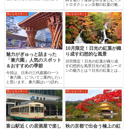
美しさ秋が深まるにつれ、京都・
トロダクション京都の紅葉の魅力
嵐山は真っ赤なモミジに彩られ、
とは？京都は古都ならではの歴史
まるで日本画のような風景が広が
ある寺社や庭園が数多く残り、四
気になるスポット
気になるスポット
ります。渡月橋や天龍寺の庭園な
季折々に美しい姿を見せてくれま
ど、歴史と自然が調和する景観
す。その中でも特に心を打つのが
は...
紅葉の季節。11月になると街全...
10月限定！日光の紅葉が織
り成す幻想的な風景
魅力がぎゅっと詰まった
「兼六園」人気のスポット
10月限定！日光の紅葉が織り成
＆おすすめの季節
す幻想的な風景日光の紅葉シーズ
ンの魅力とは？日光の紅葉とは？
今回は、日本の三代庭園の一つ
その見ごろと歴史日光は、関東屈
「兼六園」についてご案内したい
指の紅葉の名所として知られてい
と思います。兼六園はいつ訪れる
ます。標高差が大きく、長期間に
のがベストか？悩む方も多いので
わたり紅葉を楽しめるのが特徴で
はないでしょうか？きっと参考に
気になるスポット
気になるスポット
す。10月上旬には奥日光の高地...
なる情報があると思いますので、
最後ませお付き合いいただければ
嬉しいです。兼六園（けんろくえ
ん...
秋の京都で出会う極上の紅
富山駅近くの居酒屋で楽し