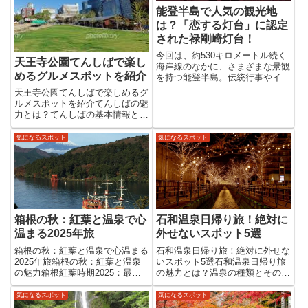
能登半島で人気の観光地
は？「恋する灯台」に認定
された禄剛崎灯台！
今回は、約530キロメートル続く
天王寺公園てんしばで楽し
海岸線のなかに、さまざまな景観
めるグルメスポットを紹介
を持つ能登半島。伝統行事やイベ
ントも多く、一年を通して活気に
天王寺公園てんしばで楽しめるグ
満ちあふれています。千里浜なぎ
ルメスポットを紹介てんしばの魅
さドライブウェイ砂浜を車で走れ
力とは？てんしばの基本情報とア
るなぎさドライブウェイは、細か
クセス天王寺公園内にある「てん
く締まった砂丘が波打ち際約8...
しば」は、緑豊かな芝生広場が広
気になるスポット
気になるスポット
がる憩いの場です。最寄り駅は天
王寺駅で、徒歩約5分でアクセス
できます。駅周辺には商業施設
も...
箱根の秋：紅葉と温泉で心
石和温泉日帰り旅！絶対に
温まる2025年旅
外せないスポット5選
箱根の秋：紅葉と温泉で心温まる
石和温泉日帰り旅！絶対に外せな
2025年旅箱根の秋：紅葉と温泉
いスポット5選石和温泉日帰り旅
の魅力箱根紅葉時期2025：最適
の魅力とは？温泉の種類とその効
な観賞時期2025年の箱根の紅葉
能石和温泉の源泉はアルカリ性単
は、例年通りであれば10月下旬
純温泉で、美肌効果が高いと評判
気になるスポット
気になるスポット
から11月下旬が見頃となるでし
です。肌にやさしく、長時間浸か