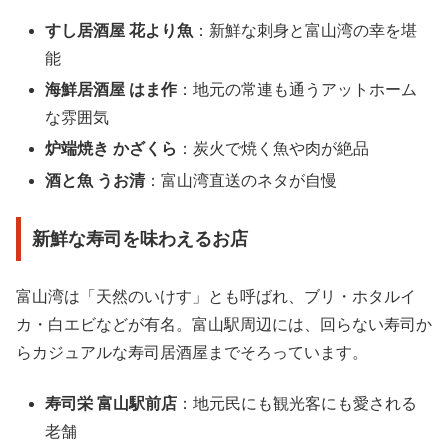
すし居酒屋 花より魚
：新鮮な刺身と富山湾の幸を堪
能
海鮮居酒屋 はま作
：地元の常連も通うアットホーム
な雰囲気
炉端焼き かざくら
：炭火で焼く魚や肉が絶品
酒と魚 うお清
：富山湾直送のネタが自慢
新鮮な寿司を味わえるお店
富山湾は「天然のいけす」とも呼ばれ、ブリ・ホタルイ
カ・白エビなどが有名。富山駅周辺には、回らない寿司か
らカジュアルな寿司居酒屋までそろっています。
寿司栄 富山駅前店
：地元民にも観光客にも愛される
老舗