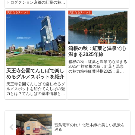
能石和温泉の源泉はアルカリ性単
トロダクション京都の紅葉の魅力
純温泉で、美肌効果が高いと評判
とは？京都は古都ならではの歴史
です。肌にやさしく、長時間浸か
ある寺社や庭園が数多く残り、四
気になるスポット
気になるスポット
っても疲れにくい泉質で、女性や
季折々に美しい姿を見せてくれま
高齢の方にもぴったり。神経
す。その中でも特に心を打つのが
痛・...
紅葉の季節。11月になると街全...
箱根の秋：紅葉と温泉で心
温まる2025年旅
箱根の秋：紅葉と温泉で心温まる
2025年旅箱根の秋：紅葉と温泉
天王寺公園てんしばで楽し
の魅力箱根紅葉時期2025：最適
な観賞時期2025年の箱根の紅葉
めるグルメスポットを紹介
は、例年通りであれば10月下旬
天王寺公園てんしばで楽しめるグ
から11月下旬が見頃となるでし
ルメスポットを紹介てんしばの魅
ょう。標高差のある箱根では、場
力とは？てんしばの基本情報とア
所によって紅葉の進み具合...
クセス天王寺公園内にある「てん
しば」は、緑豊かな芝生広場が広
がる憩いの場です。最寄り駅は天
王寺駅で、徒歩約5分でアクセス
できます。駅周辺には商業施設
も...
雷鳥電車の旅！北陸本線の美しい風景を
巡る