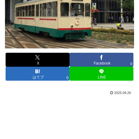
X
Facebook
0
はてブ
LINE
0
2025.09.26