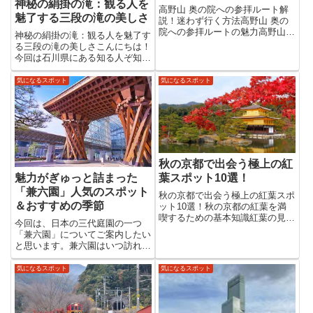
神秘の絹掛の滝：観る人を
高野山 奥の院への参拝ルート解
魅了する三段の滝の美しさ
説！迷わず行く方法高野山 奥の
院への参拝ルートの魅力高野山の
神秘の絹掛の滝：観る人を魅了す
歴史と宗教的意義高野山は、弘法
る三段の滝の美しさこんにちは！
大師・空海によって開かれた日本
今回は石川県にある知る人ぞ知る
仏教の聖地のひとつであり、真言
名瀑、「絹掛の滝（きぬがけのた
密教の総本山として知られていま
き）」についてご紹介します。も
気になるスポット
気になるスポット
す。標高約800mの地に位置し...
しあなたが自然の中でリフレッシ
ュしたいと感じているなら、この
場所はきっと心に響くはずで
す。...
秋の京都で出会う極上の紅
葉スポット10選！
魅力がぎゅっと詰まった
「兼六園」人気のスポット
秋の京都で出会う極上の紅葉スポ
＆おすすめの季節
ット10選！秋の京都の紅葉を満
喫するための基本知識紅葉の見頃
今回は、日本の三代庭園の一つ
とその美しさ京都の紅葉は、例年
「兼六園」についてご案内したい
11月中旬から12月初旬にかけて
と思います。兼六園はいつ訪れる
見頃を迎えます。特に気温の差が
のがベストか？悩む方も多いので
大きくなる晩秋には、モミジやカ
はないでしょうか？きっと参考に
気になるスポット
気になるスポット
エデの葉が鮮やかな赤や黄色に...
なる情報があると思いますので、
最後ませお付き合いいただければ
嬉しいです。兼六園（けんろくえ
ん...