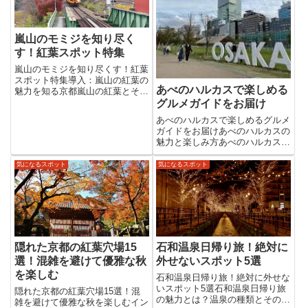
嵐山のモミジを知り尽く
す！紅葉スポット特集
嵐山のモミジを知り尽くす！紅葉
スポット特集導入：嵐山の紅葉の
あべのハルカスで楽しめる
魅力を知る京都嵐山の紅葉とその
美しさ秋が深まるにつれ、京都・
グルメガイドをお届け
嵐山は真っ赤なモミジに彩られ、
あべのハルカスで楽しめるグルメ
まるで日本画のような風景が広が
ガイドをお届けあべのハルカスの
ります。渡月橋や天龍寺の庭園な
魅力と楽しみ方あべのハルカスの
ど、歴史と自然が調和する景観
特徴と高さあべのハルカスは、日
は...
本一の高さを誇るビルであり、大
気になるスポット
気になるスポット
阪のランドマークとして知られて
います。その高さは300メートル
に達し、展望台「ハルカス30...
隠れた京都の紅葉穴場15
石和温泉日帰り旅！絶対に
選！混雑を避けて優雅な秋
外せないスポット5選
を楽しむ
石和温泉日帰り旅！絶対に外せな
いスポット5選石和温泉日帰り旅
隠れた京都の紅葉穴場15選！混
の魅力とは？温泉の種類とその効
雑を避けて優雅な秋を楽しむイン