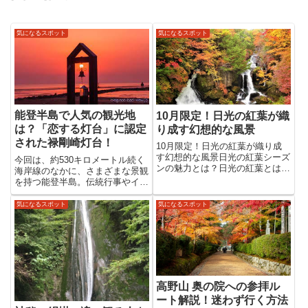
気になるスポット
気になるスポット
能登半島で人気の観光地
10月限定！日光の紅葉が織
は？「恋する灯台」に認定
り成す幻想的な風景
された禄剛崎灯台！
10月限定！日光の紅葉が織り成
す幻想的な風景日光の紅葉シーズ
今回は、約530キロメートル続く
ンの魅力とは？日光の紅葉とは？
海岸線のなかに、さまざまな景観
その見ごろと歴史日光は、関東屈
を持つ能登半島。伝統行事やイベ
指の紅葉の名所として知られてい
ントも多く、一年を通して活気に
ます。標高差が大きく、長期間に
満ちあふれています。千里浜なぎ
気になるスポット
気になるスポット
わたり紅葉を楽しめるのが特徴で
さドライブウェイ砂浜を車で走れ
す。10月上旬には奥日光の高地...
るなぎさドライブウェイは、細か
く締まった砂丘が波打ち際約8...
高野山 奥の院への参拝ル
ート解説！迷わず行く方法