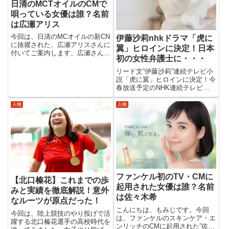
日清のMCTオイルのCMで
唄っている女優は誰？名前
は広瀬アリス
今回は、日清のMCオイルの新CN
伊藤沙莉nhkドラマ「虎に
に抜擢された、広瀬アリスさんに
翼」ヒロインに決定！日本
付いてご案内します、広瀬さんと
初の女性弁護士に・・・
いえば、妹の広瀬すずさんが有名
ですが、最近注目を集めているの
リード文”伊藤沙莉”連続テレビ小
が姉の広瀬アリスさんです。今回
説「虎に翼」ヒロインに決定！今
のCMを観ていただくと妹さん
春放送予定のNHK連続テレビ小
の”すず”さんとはまた違った魅...
説（朝ドラ）「虎に翼」のヒロイ
ンを伊藤沙莉さんが務めます。伊
人物
人物
藤沙莉さんは、日本初の女性弁護
士”三渕嘉子を演じます。伊藤沙
莉プロフィール名前：伊藤沙莉...
ファンケル初のTV・CMに
【北口榛花】これまでの歩
起用された女優は誰？名前
みと実績を徹底解説！意外
は佐々木希
なルーツが原点だった！
こんにちは、もみじです。今回
今回は、陸上競技のやり投げで活
は、ファンケルのスキンケア・エ
躍する北口榛花選手の高校時代を
ンリッチのCMに起用された”佐々