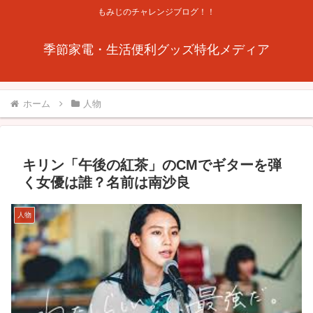
もみじのチャレンジブログ！！
季節家電・生活便利グッズ特化メディア
ホーム
人物
キリン「午後の紅茶」のCMでギターを弾
く女優は誰？名前は南沙良
人物