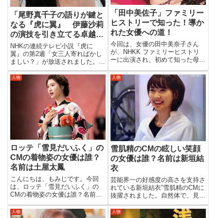
「田中美佐子」ファミリー
「尾野真千子の語りが鍵と
ヒストリーで知った！導か
なる『虎に翼』 伊藤沙莉
れた女優への道！
の演技を引き立てる卓越し
た声の表現」
今回は、女優の田中美奈子さん
NHKの連続テレビ小説『虎に
が、NHKK ファミリーヒストリ
翼』の第2週「女三人寄ればかし
ーに出演され、初めて知った母の
ましい？」が放送されました。主
仕事！感涙した訳は！美佐子さん
人公の寅子の力強さと、伊藤沙莉
がどうして女優の道を選んだの
の愛嬌たっぷりの演技が際立つ本
人物
人物
か？いろいろ調べていますので最
作ですが、視聴者の心をさらに引
後までお付き合いくださいませ。
き込んだのが尾野真千子の「語
まずは、田中美佐子さんのプロフ
り」です。連続ドラマの最初の週
ィ...
は視...
ロッテ「雪見だいふく」の
雪肌精のCMの眩しい笑顔
CMの着物姿の女優は誰？
の女優は誰？名前は新垣結
名前は土屋太鳳
衣
こんにちは、もみじです。今回
芸能界一の好感度の高さを支持さ
は、ロッテ「雪見だいふく」の
れている新垣結衣”雪肌精のCMに
CMの着物姿の女優は誰？名前は
抜擢されました。自然体で、見る
土屋太鳳と題してロッテの「雪見
人を虜にする新たな新垣結衣が脚
だいふく」のCMに出演の土屋太
光を浴びています！雪肌精「守
人物
人物
鳳さんの着物姿が気になって調べ