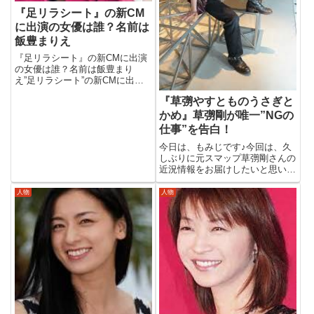
『足リラシート』の新CM
に出演の女優は誰？名前は
飯豊まりえ
『足リラシート』の新CMに出演
の女優は誰？名前は飯豊まり
え”足リラシート”の新CMに出演
の女優さんが気になって調べてみ
『草彅やすとものうさぎと
ました。その女優さんの名前は、
モデルでタレントの”飯豊まり
かめ』草彅剛が唯一”NGの
え”さんでした。気になっていた
仕事”を告白！
方も多かったみたいですね！早速
今日は、もみじです♪今回は、久
みて...
しぶりに元スマップ草彅剛さんの
近況情報をお届けしたいと思いま
す♪ある日の日曜日の昼下がりの
テレビから、ちょっと懐かしい感
人物
人物
じで、それでいて聞き覚えのある
声が聞こえてきました！もしかし
て、と、テレビを見るとなん
と”...