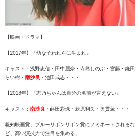
【映画・ドラマ】
【2017年】『幼な子われらに生まれ』
キャスト：浅野忠信・田中麗奈・寺島しのぶ・宮藤・鎌田
らい樹・
南沙良
・池田成志・・・
【2018年】『志乃ちゃんは自分の名前が言えない』
キャスト：
南沙良
・蒔田彩珠・萩原利久・奥貫薫・・・
報知映画賞、ブルーリボンリボン賞にノミネートされるな
ど、高い演技力で注目を集める。