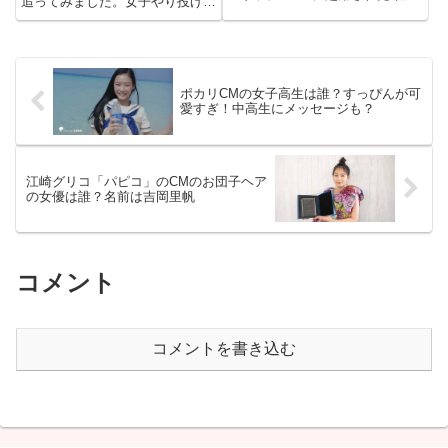
追ってみました。女子やり投げで
木希”さんについてですが、ファ
金メダルを獲得した北口榛花が、
ンケル初のテレビCMだそうで
やり投げ競技に初めて挑んだのは
す！佐々木希さんの、弾むような
2013年5月5日の道北記録会。旭
ハリのある美しい肌を画像を通し
川東高校1年生の北口は、34m13
てご覧いただけます！話題のCM
の記録で2位に入りまし...
に...
ポカリCMの女子高生は誰？すっぴんが可
愛すぎ！中高生にメッセージも？
江崎グリコ「パピコ」のCMのお団子ヘア
の女優は誰？名前は吉岡里帆
コメント
コメントを書き込む