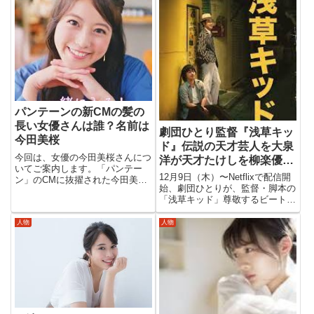
れ！すっぴん。」編新垣結衣プロ
て見ました？土屋太鳳ちゃんは、
フィールファッション雑誌「ニコ
日舞が特技だというぐらいなの
ラ」の看板モデル出身名前：新
で、和...
垣...
パンテーンの新CMの髪の
長い女優さんは誰？名前は
劇団ひとり監督『浅草キッ
今田美桜
ド』伝説の天才芸人を大泉
今回は、女優の今田美桜さんにつ
洋が天才たけしを柳楽優弥
いてご案内します。「パンテー
が・・・
12月9日（木）〜Netflixで配信開
ン」のCMに抜擢された今田美桜
始、劇団ひとりが、監督・脚本の
さんから観ていきたいと思いま
「浅草キッド」尊敬するビートた
す。今田美桜【最高級パンテーン
けしさんの同名自叙伝を映画化し
ミラクルズ】新CMに出演ロング
ました。とにかくやりたかった作
人物
人物
ヘアーをなびかせながら、爽やか
品！ 出演キャストも個性豊かな
な今田美桜さんが映し出された
俳優陣が参加しています！劇団ひ
CMに...
とりさんの想いの詰ま...