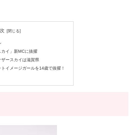
次
ル
スカイ」新MCに抜擢
ナザースカイは滋賀県
トイメージガールを14歳で抜擢！