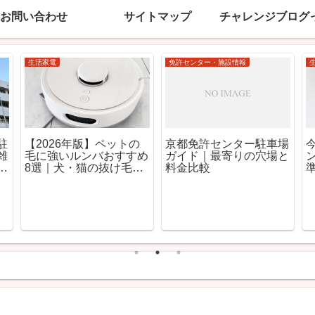
お問い合わせ
サイトマップ
チャレンジブログ
生活家電
生活家電
風
ドライ運転の電気代はど
｜
れ？冷房との差を解説
と
室内における人感センサ
ーの不思議な動作