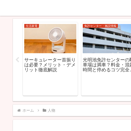
生活家電
生活家電
】除湿機
【2026年版】サーキュ
サーキュレーターと扇
｜梅雨・部
レーターおすすめ20選｜
機の違いを図解で解説
らし向け
静音・DCモーター・部
どっちが涼しい？結論
説
屋干し対応モデルを徹底
選び方
比較
ホーム
人物