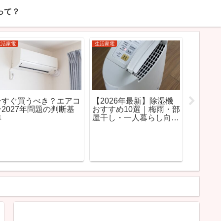
って？
生活家電
免許センター・施設情報
生活家電
空気清浄機 加湿機能付
【202
光明池免許センターの混
きは必要？おすすめモデ
くんエ
雑は？月曜日のピーク時
ルと選び方を徹底解説
電気代
間と空いている時間を解
モデル
説