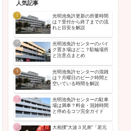
人気記事
光明池免許更新の所要時間
は？受付から終了までの流
れと目安を解説
光明池免許センターのバイ
ク置き場はどこ？駐輪場所
と注意点まとめ
光明池免許センターの混雑
は？月曜日のピーク時間と
空いている時間を解説
光明池免許センターの駐車
場は満車？料金・混雑時間
と停めるコツ完全ガイド
大相撲”大波３兄弟”「若元