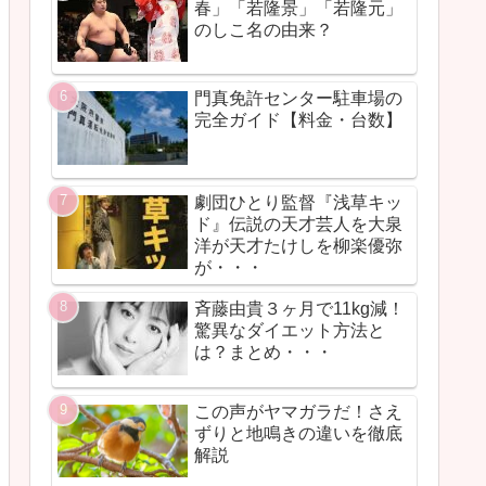
春」「若隆景」「若隆元」
のしこ名の由来？
門真免許センター駐車場の
完全ガイド【料金・台数】
劇団ひとり監督『浅草キッ
ド』伝説の天才芸人を大泉
洋が天才たけしを柳楽優弥
が・・・
斉藤由貴３ヶ月で11kg減！
驚異なダイエット方法と
は？まとめ・・・
この声がヤマガラだ！さえ
ずりと地鳴きの違いを徹底
解説