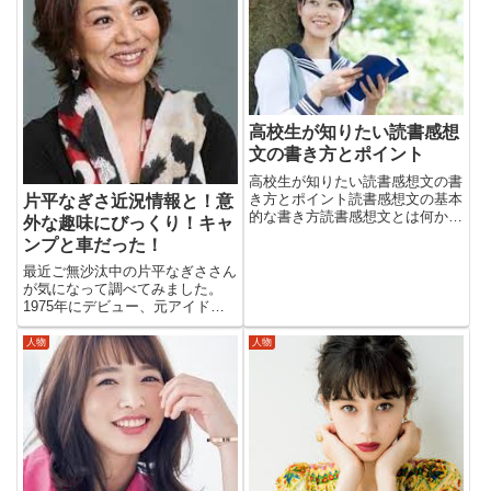
の世界観が好きなんだそうです。
れにしても”科捜研の女”シリ...
門脇麦プロフィール名前：門脇
麦...
高校生が知りたい読書感想
文の書き方とポイント
高校生が知りたい読書感想文の書
き方とポイント読書感想文の基本
片平なぎさ近況情報と！意
的な書き方読書感想文とは何か読
外な趣味にびっくり！キャ
書感想文は、読んだ本の内容につ
ンプと車だった！
いて感じたことや考えたことを、
自分の言葉でまとめる文章です。
最近ご無沙汰中の片平なぎささん
ただのあらすじ紹介ではなく、自
が気になって調べてみました。
分の気持ちや意見を伝えること
1975年にデビュー、元アイドル
が...
歌手だったことはご存知でしょう
か！最近の方であれば、フジテレ
人物
人物
ビのプレステージ「赤い霊柩車シ
リーズ」大村崑・山村紅葉・神田
正輝さんと共演ドラマやテレビ
朝...