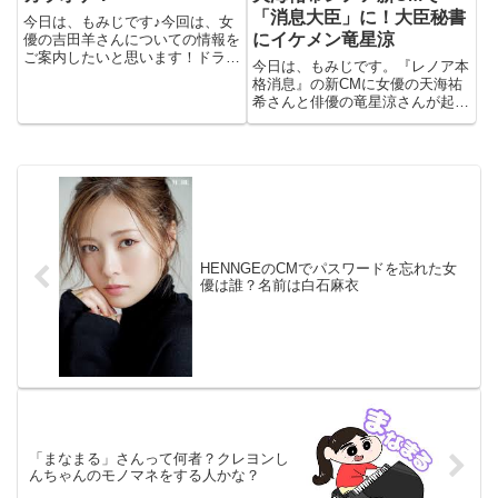
「消息大臣」に！大臣秘書
今日は、もみじです♪今回は、女
にイケメン竜星涼
優の吉田羊さんについての情報を
ご案内したいと思います！ドラマ
今日は、もみじです。『レノア本
や映画に引っ張りだこの人気の女
格消息』の新CMに女優の天海祐
優さんですが、意外な趣味が一人
希さんと俳優の竜星涼さんが起用
カラオケだってり！半身浴を毎日
された！本CMでは、天海さんが
２時間続けたり、時間がない時で
消息大臣に、竜星さんが大臣秘書
も30分は半身浴を欠かさないと...
に扮し、汗の匂いをより爽やかに
変える新技術につて熱いやりとり
を繰り広げるという内容になっ
て...
HENNGEのCMでパスワードを忘れた女
優は誰？名前は白石麻衣
「まなまる」さんって何者？クレヨンし
んちゃんのモノマネをする人かな？