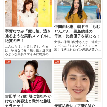
ってどんな人物なんでしょう。ま
はないでしょうか？おすすめの作
た、昨年の春に一般女性と結婚し
品情報もご案内しています。最
ていたことを明かした遠藤！今
後...
後...
仲間由紀恵、朝ドラ「ちむ
宇賀なつみ「癒し姫」透き
どんどん」黒島結菜の
通るような美肌スマイルに
母・比嘉優子を演じる！
絶賛の声！
女優の仲間由紀恵さんが、連続テ
レビ小説「ちむどんどん」に出
こんにちは、もみじです。今回
演！役柄はヒロイン黒島結菜の母
は、宇賀なつみ「癒し姫」透き通
親役を演じます。ドラマは沖縄が
るような美肌スマイルに絶賛の
舞台になっているようですが、二
声！宇賀なつみさんの最近の活躍
人とも沖縄出身ということで、こ
は目を見張るものがあります。そ
人物
人物
の作品に対する思い入れも格別な
んな宇賀なつみさんの魅力が気に
ものがあるようです。仲間由紀恵
なりいろいろと調べてみました。
プ...
早速みていきましょう。宇賀なつ
みプ...
吉田羊”47歳”肌に負担をか
けない美容法と意外な趣味
カラオケ！
天海祐希レノア新CMで