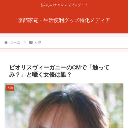
もみじのチャレンジブログ！！
季節家電・生活便利グッズ特化メディア
ホーム
人物
ビオリスヴィーガニーのCMで「触って
み？」と囁く女優は誰？
人物