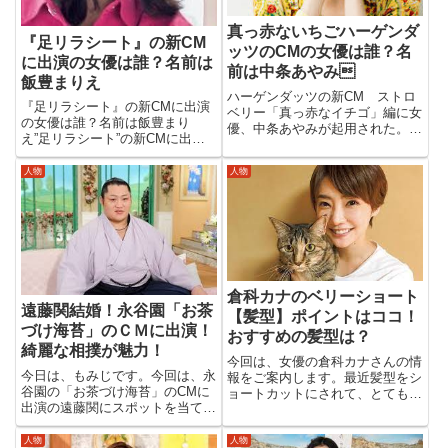
真っ赤ないちごハーゲンダ
『足リラシート』の新CM
ッツのCMの女優は誰？名
に出演の女優は誰？名前は
前は中条あやみ
飯豊まりえ
ハーゲンダッツの新CM ストロ
『足リラシート』の新CMに出演
ベリー「真っ赤なイチゴ」編に女
の女優は誰？名前は飯豊まり
優、中条あやみが起用された。真
え”足リラシート”の新CMに出演
っ赤なイチゴと、真っ赤なドレス
の女優さんが気になって調べてみ
姿で登場する中条は、インパクト
ました。その女優さんの名前は、
人物
人物
がすごい！新たな一面を映像で表
モデルでタレントの”飯豊まり
現してくれていますね！ぜひ画像
え”さんでした。気になっていた
をチェックしてみてください。
方も多かったみたいですね！早速
中...
みて...
倉科カナのベリーショート
遠藤関結婚！永谷園「お茶
【髪型】ポイントはココ！
づけ海苔」のＣＭに出演！
おすすめの髪型は？
綺麗な相撲が魅力！
今回は、女優の倉科カナさんの情
今日は、もみじです。今回は、永
報をご案内します。最近髪型をシ
谷園の「お茶づけ海苔」のCMに
ョートカットにされて、とても可
出演の遠藤関にスポットを当てて
愛いと評判！現在35歳なんです
みました。相撲のうまさであった
が、とても素敵で似合っています
り、相撲が綺麗と言われる遠藤関
ね！髪型を真似する方も多いので
人物
人物