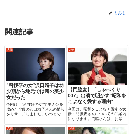
もみじ
関連記事
人物
人物
”科捜研の女”沢口靖子は幼
【門脇麦】「しゃべくり
少期から地元では噂の美少
007」出演で明かす”昭和を
女だった！
こよなく愛する理由”
今回は、”科捜研の女”で主人公を
今回は、昭和をこよなく愛する女
務めた俳優の沢口靖子さんの情報
優・門脇麦さんについてのご案内
をリサーチしました。いつまでた
になります。門脇さんは、お母さ
っても「変わらないい」現在57
んの影響で昭和が好きになったよ
歳と年齢を聞いても、エッ ウソ
うです。昭和歌謡をはじめ、下町
でしょう？という感じを受ける方
人物
人物
グルメ、赤ちょうちんなど、昭和
も多いのではないでしょうか！そ