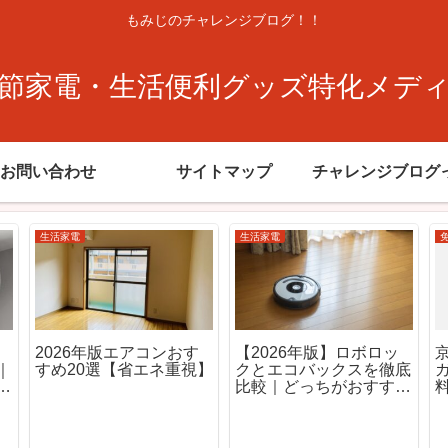
もみじのチャレンジブログ！！
節家電・生活便利グッズ特化メデ
お問い合わせ
サイトマップ
チャレンジブログ
生活家電
生活家電
ヒータ
サーキュレーターの置き
一人暮らし向けルンバ
｜一人暮
場所はここが正解！冷暖
すすめ3機種と節約術
速暖モデ
房効率UP