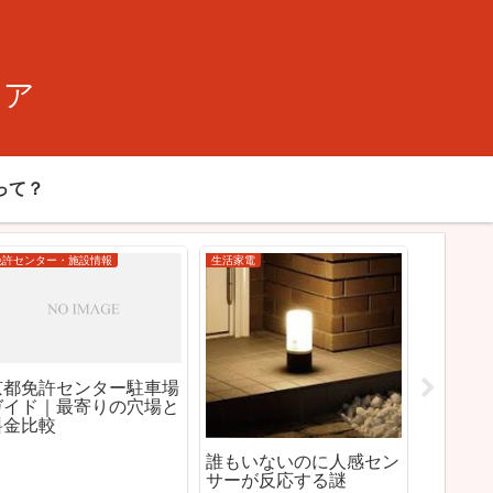
ィア
って？
生活家電
生活家電
生
お
ドライ運転の電気代はど
【2026年最新】サーキ
サ
れ？冷房との差を解説
ュレーターおすすめ10選
機
（売れる実在モデル）
ど
選