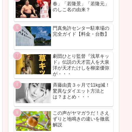
春」「若隆景」「若隆元」
のしこ名の由来？
門真免許センター駐車場の
完全ガイド【料金・台数】
劇団ひとり監督『浅草キッ
ド』伝説の天才芸人を大泉
洋が天才たけしを柳楽優弥
が・・・
斉藤由貴３ヶ月で11kg減！
驚異なダイエット方法と
は？まとめ・・・
この声がヤマガラだ！さえ
ずりと地鳴きの違いを徹底
解説