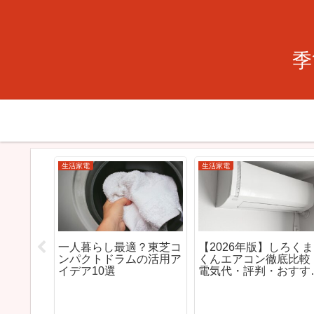
季
生活家電
生活家電
【2026年最新】ロボッ
【2026年最新】
ト掃除機おすすめ17選｜
ーおすすめ10選
人気モデルを徹底比較
らし・省エネ・
【一人暮らし・ペット対
ルを徹底解説
いのに人感セン
応】
応する謎