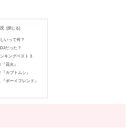
次
んらしいって何？
気DJだった？
気ランキングベスト３
３『花火』
２『カブトムシ』
１『ボーイフレンド』