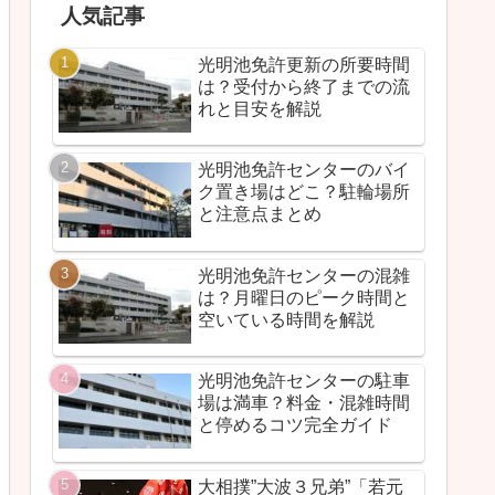
人気記事
光明池免許更新の所要時間
は？受付から終了までの流
れと目安を解説
光明池免許センターのバイ
ク置き場はどこ？駐輪場所
と注意点まとめ
光明池免許センターの混雑
は？月曜日のピーク時間と
空いている時間を解説
光明池免許センターの駐車
場は満車？料金・混雑時間
と停めるコツ完全ガイド
大相撲”大波３兄弟”「若元