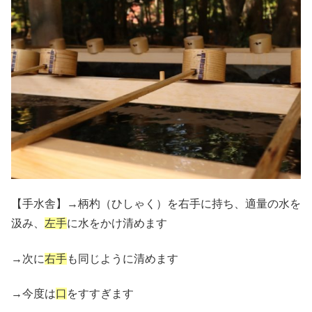
【手水舎】→柄杓（ひしゃく）を右手に持ち、適量の水を
汲み、
左手
に水をかけ清めます
→次に
右手
も同じように清めます
→今度は
口
をすすぎます