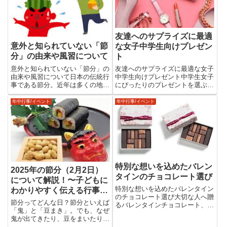
し...
友達へのサプライズに最適
意外と知られていない「節
な女子中学生向けプレゼン
分」の由来や風習について
ト
意外と知られていない「節分」の
友達へのサプライズに最適な女子
由来や風習について日本の伝統行
中学生向けプレゼント中学生女子
事である節分。近年は多くの地域
にぴったりのプレゼントを選ぶと
で行われるようになりましたが、
き、サプライズ感やおしゃれ感を
その起源や意義を詳しく知ってい
意識することが大切です。思わず
年中行事/イベント
年中行事/イベント
る方は意外と少ないのではないで
喜んでもらえるアイテムを選べ
しょうか。本記事では、節分の歴
ば、友達の記憶に残る素敵なサプ
史や豆まきの目的、さらに節分
ライズになります。今回は、女子
に...
中...
特別な想いを込めたバレン
2025年の節分（2月2日）
タインのチョコレート選び
について解説！〜子どもに
特別な想いを込めたバレンタイン
わかりやすく伝える行事の
のチョコレート選び大切な人へ贈
意味や歴史、楽しみ方のヒ
節分ってどんな日？節分といえば
るバレンタインチョコレート、ど
ント〜
「鬼」と「豆まき」。でも、なぜ
のように選びますか？ここでは本
鬼が出てきたり、豆をまいたりす
命チョコにぴったりのブランド
るのか、不思議に思ったことはあ