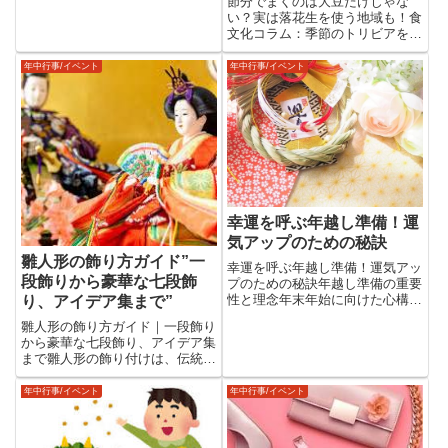
節分でまくのは大豆だけじゃな
あたる日に見られる満月を指しま
い？実は落花生を使う地域も！食
す。この風習は中国から日本に伝
文化コラム：季節のトリビアをお
わり、平安時代には貴族たちが...
届け節分といえば、豆をまいて邪
気を払い、幸運を招く日本伝統の
年中行事/イベント
年中行事/イベント
行事です。一般的には炒った大豆
をまくことが知られていますが、
実は落花生をまく地域も存在して
い...
幸運を呼ぶ年越し準備！運
気アップのための秘訣
雛人形の飾り方ガイド”一
幸運を呼ぶ年越し準備！運気アッ
段飾りから豪華な七段飾
プのための秘訣年越し準備の重要
性と理念年末年始に向けた心構え
り、アイデア集まで”
とは？年の終わりに向けて私たち
雛人形の飾り方ガイド｜一段飾り
は、自然と心を引き締めるもので
から豪華な七段飾り、アイデア集
す。年越し準備とは、単なる掃除
まで雛人形の飾り付けは、伝統的
や買い物ではなく、「心を整える
なものから現代的なアレンジまで
儀式」と言えるでしょう。一年
幅広く楽しむことができます。本
年中行事/イベント
年中行事/イベント
の...
記事では、雛人形の基本的な飾り
方に加え、トレンド感のあるアレ
ンジ例やおすすめの雛人形を詳