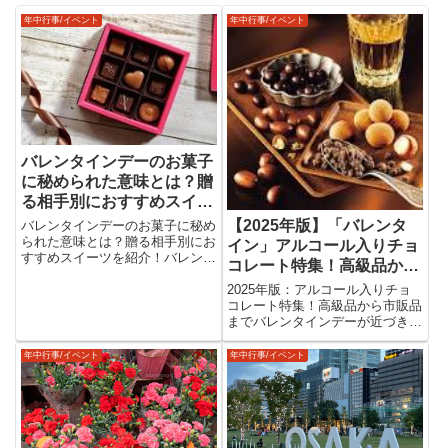
年中行事/イベント
年中行事/イベント
バレンタインデーのお菓子
に秘められた意味とは？贈
る相手別におすすめスイー
ツを紹介！
【2025年版】「バレンタ
バレンタインデーのお菓子に秘め
られた意味とは？贈る相手別にお
イン」アルコール入りチョ
すすめスイーツを紹介！バレンタ
コレート特集！高級品から
インデーの定番といえばチョコレ
市販品まで
ートですが、クッキーやマカロ
2025年版：アルコール入りチョ
ン、キャンディーなど、チョコ以
コレート特集！高級品から市販品
外のお菓子を贈る人も多いですよ
までバレンタインデーが近づき、
ね。実は、バレンタインのお菓子
お酒を使ったチョコレートを探し
に...
ている方も多いのではないでしょ
年中行事/イベント
年中行事/イベント
うか？この記事では、2025年の
バレンタインに楽しめる「アルコ
ール入りのチョコレート」を...