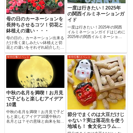
一度は行きたい！2025年
の関西イルミネーションガ
母の日のカーネーションを
イド
長持ちさせるコツ！切花と
一度は行きたい！2025年の関西
鉢植えの違い・・・
イルミネーションガイドはじめに
2025年の関西イルミネーション
母の日の」カーネーション出来る
の魅力冬の関西は、街全体が光に
だけ長く楽しみたい♪鉢植えと切
包まれる幻想的な季節。2025年
花との違いをそれぞれ紹介したい
もその例外ではなく、各地で個性
と思います。母の日のカーネーシ
あふれるイルミネーションが登場
ョンを長く楽しみたい！実は、カ
年中行事/イベント
年中行事/イベント
します。定番の人気スポッ...
ーネーションは適切な管理をする
ことで長持ちさせることができま
す。切花か鉢植えかによっても
異...
中秋の名月を満喫！お月見
で子どもと楽しむアイデア
10選
中秋の名月を満喫！お月見で子ど
節分でまくのは大豆だけじ
もと楽しむアイデア10選中秋の
ゃない？実は落花生を使う
名月とは？その意味と由来を知ろ
地域も！ 食文化コラム：
う中秋の名月の歴史と文化的背景
中秋の名月は、旧暦の8月15日に
季節のトリビアをお届け