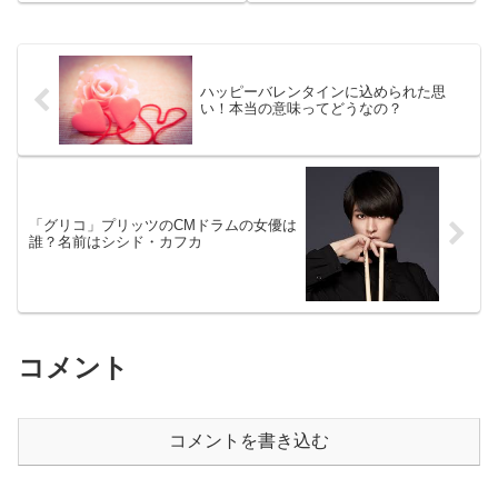
や、手作りレシピをご紹介しま
りませんか？今回は、節分にまつ
す。バレンタインデーで特別な気
わる由来や楽しみ方について、大
持ちを伝えるバレンタインデー
人も子どもも分かりやすくお伝え
は、思...
します！節分とは？節分は「み
ん...
ハッピーバレンタインに込められた思
い！本当の意味ってどうなの？
「グリコ」プリッツのCMドラムの女優は
誰？名前はシシド・カフカ
コメント
コメントを書き込む