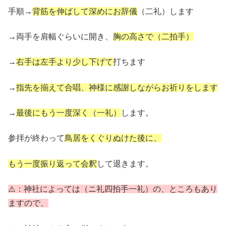
手順→
背筋を伸ばして深めにお辞儀
（二礼）します
→両手を肩幅ぐらいに開き、
胸の高さで（二拍手）
→
右手は左手より少し下げて
打ちます
→
指先を揃えて合唱、神様に感謝しながらお祈りをします
→
最後にもう一度深く（一礼）
します。
参拝が終わって
鳥居をくぐりぬけた後に、
もう一度振り返って会釈
して退きます。
⚠️：神社によっては（ニ礼四拍手一礼）の、ところもあり
ますので、