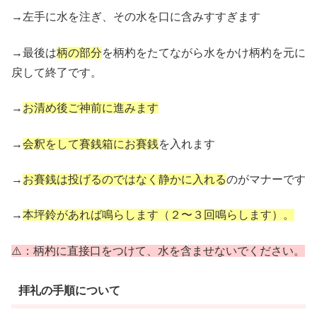
→左手に水を注ぎ、その水を口に含みすすぎます
→最後は
柄の部分
を柄杓をたてながら水をかけ柄杓を元に
戻して終了です。
→
お清め後ご神前に進みます
→
会釈をして賽銭箱にお賽銭
を入れます
→
お賽銭は投げるのではなく静かに入れる
のがマナーです
→
本坪鈴があれば鳴らします（２〜３回鳴らします）。
⚠️：柄杓に直接口をつけて、水を含ませないでください。
拝礼の手順について