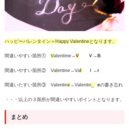
ハッピーバレンタイン＝Happy Valentineとなります。
間違いやすい箇所①
V
alentime→
V
Ｖ→B
間違いやすい箇所② Va
l
entine→Va
l
ｌ→r
間違いたすい箇所③ Valentin
e
→Valentin
_
e
の書き忘れ
・・・以上の３箇所が間違いやすいポイントとなります。
まとめ