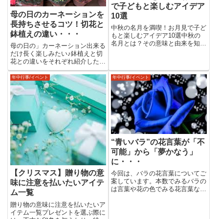
で子どもと楽しむアイデア
母の日のカーネーションを
10選
長持ちさせるコツ！切花と
中秋の名月を満喫！お月見で子ど
鉢植えの違い・・・
もと楽しむアイデア10選中秋の
名月とは？その意味と由来を知ろ
母の日の」カーネーション出来る
う中秋の名月の歴史と文化的背景
だけ長く楽しみたい♪鉢植えと切
中秋の名月は、旧暦の8月15日に
花との違いをそれぞれ紹介したい
あたる日に見られる満月を指しま
と思います。母の日のカーネーシ
す。この風習は中国から日本に伝
ョンを長く楽しみたい！実は、カ
年中行事/イベント
年中行事/イベント
わり、平安時代には貴族たちが...
ーネーションは適切な管理をする
ことで長持ちさせることができま
す。切花か鉢植えかによっても
異...
“青いバラ”の花言葉が「不
可能」から「夢かなう」
に・・・
【クリスマス】贈り物の意
今回は、バラの花言葉についてご
案しています。本数でみるバラの
味に注意を払いたいアイテ
は言葉や花の色でみる花言葉な
ム一覧
ど、大切な人へ贈る花として、絶
贈り物の意味に注意を払いたいア
大な人気を誇るバラ！青いバラの
イテム一覧プレゼントを選ぶ際に
誕生秘話などもリサーチしていま