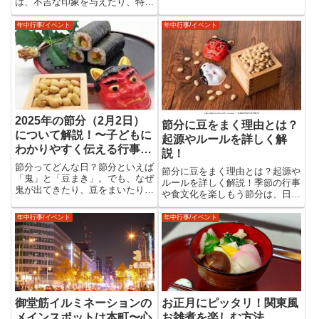
は、不吉な印象を与えたり、特定
す。最後までお付き合いいただけ
の意味を持つものに気を付けるこ
れば嬉しいです。本数でみるバラ
とが大切です。贈る相手に失礼と
の...
年中行事/イベント
年中行事/イベント
ならないよう、避けたほうがよい
アイテムや注意が必要なものを確
認しましょう。靴靴やスリッパ
な...
2025年の節分（2月2日）
節分に豆をまく理由とは？
について解説！〜子どもに
起源やルールを詳しく解
わかりやすく伝える行事の
説！
意味や歴史、楽しみ方のヒ
節分ってどんな日？節分といえば
節分に豆をまく理由とは？起源や
ント〜
「鬼」と「豆まき」。でも、なぜ
ルールを詳しく解説！季節の行事
鬼が出てきたり、豆をまいたりす
や食文化を楽しもう節分は、日本
るのか、不思議に思ったことはあ
の伝統行事のひとつで、家族や地
りませんか？今回は、節分にまつ
域で親しまれている風習です。本
年中行事/イベント
年中行事/イベント
わる由来や楽しみ方について、大
記事では、節分の歴史や豆まきの
人も子どもも分かりやすくお伝え
意味、さらにはその具体的な方法
します！節分とは？節分は「み
についてわかりやすくご紹介し
ん...
ま...
御堂筋イルミネーションの
お正月にピッタリ！関東風
メインスポットは本町〜心
お雑煮を楽しむ方法