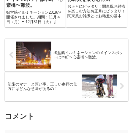
斎橋〜難波。
お正月にピッタリ！関東風お雑煮
を楽しむ方法お正月にピッタリ！
御堂筋イルミネーション2019が
関東風お雑煮とはお雑煮の基本と
開催されました。期間：11月４
関東風の特徴お雑煮とは、元日な
日（月）〜12月31日（火）ま
どのお正月に食べる伝統的な日本
で。開催時間：夕方（17：00〜
料理のひとつ。地域や家庭によっ
23：00）場所：御堂筋（阪神前
て味や具材に違いがありますが、
交差点〜難波西口交差点）約４
関東風のお雑煮は特に「すまし
km梅田から灘波まで。御堂筋の
仕...
全長約4kmが世界的スケー...
御堂筋イルミネーションのメインスポッ
トは本町〜心斎橋〜難波。
初詣のマナーと願い事、正しい参拝の仕
方にはどんな意味があるの！
コメント