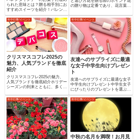
と選び方花を贈る際のポイント花
られた意味とは？贈る相手別にお
の贈り物は定番であり、花言葉や
すすめスイーツを紹介！バレンタ
本数に応じてさまざまな意味を持
インデーの定番といえばチョコレ
たせることができます。気持ちを
ートですが、クッキーやマカロ
言葉にするのが難しい方でも、適
年中行事/イベント
年中行事/イベント
ン、キャンディーなど、チョコ以
切な花を選べば心を伝えられるの
外のお菓子を贈る人も多いですよ
が魅力です。ソープフラワー石
ね。実は、バレンタインのお菓子
鹸...
に...
クリスマスコフレ2025の
友達へのサプライズに最適
魅力、人気ブランドを徹底
な女子中学生向けプレゼン
紹介
ト
クリスマスコフレ2025の魅力、
友達へのサプライズに最適な女子
人気ブランドを徹底紹介ホリデー
中学生向けプレゼント中学生女子
シーズンの到来とともに、多くの
にぴったりのプレゼントを選ぶと
女性が心待ちにするのが「クリス
き、サプライズ感やおしゃれ感を
マスコフレ」。毎年、各ブランド
意識することが大切です。思わず
年中行事/イベント
年中行事/イベント
がこだわりの限定アイテムを発表
喜んでもらえるアイテムを選べ
し、争奪戦が繰り広げられる人気
ば、友達の記憶に残る素敵なサプ
イベントです。この記事では、...
ライズになります。今回は、女子
中...
中秋の名月を満喫！お月見