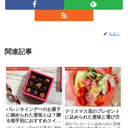
もみじ
関連記事
年中行事/イベント
年中行事/イベント
バレンタインデーのお菓子
クリスマス花のプレゼント
に秘められた意味とは？贈
に込められた意味と選び方
る相手別におすすめスイー
花のプレゼントに込められた意味
ツを紹介！
バレンタインデーのお菓子に秘め